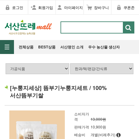
로그인
회원가입
마이페이지
장바구니
쿠폰존
전체상품
BEST상품
서산명인 소개
우수 농산물 생산자
[누룽지세상] 뜸부기누룽지세트 / 100%
서산뜸부기쌀
소비자가
격
13,000원
판매가격
10,900원
배송비
개별(비례추가)