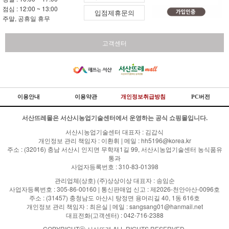
점심 : 12:00 ~ 13:00
입점제휴문의
주말, 공휴일 휴무
고객센터
이용안내
이용약관
개인정보취급방침
PC버전
서산뜨레몰은 서산시농업기술센터에서 운영하는 공식 쇼핑몰입니다.
서산시농업기술센터 대표자 : 김갑식
개인정보 관리 책임자 : 이환휘 | 메일 : hh5196@korea.kr
주소 : (32016) 충남 서산시 인지면 무학재1길 99, 서산시농업기술센터 농식품유
통과
사업자등록번호 : 310-83-01398
관리업체(상호) (주)상상이상 대표자 : 송임순
사업자등록번호 : 305-86-00160 | 통신판매업 신고 : 제2026-천안아산-0096호
주소 : (31457) 충청남도 아산시 탕정면 용머리길 40, 1동 616호
개인정보 관리 책임자 : 최은실 | 메일 : sangsang01@hanmail.net
대표전화(고객센터) : 042-716-2388
COPYRIGHTⓒ 서산뜨레 ALL RIGHTS RESERVED.