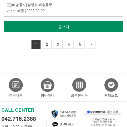
[배송공지] 삼일절 배송휴무
서산뜨레몰
| 2023-02-22
글쓰기
1
2
3
4
5
주문내역
장바구니
최근본상품
찜리스트
CALL CENTER
042.716.2388
카톡문의
평일 : 10:00 ~ 17:00