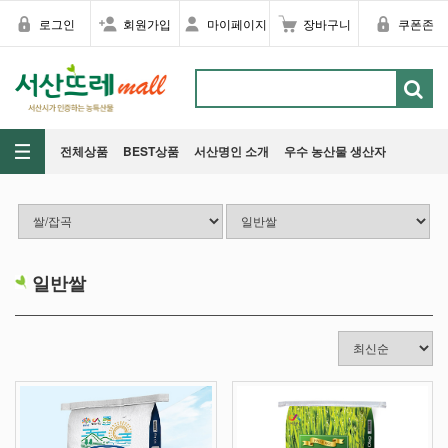
로그인
회원가입
마이페이지
장바구니
쿠폰존
전체상품
BEST상품
서산명인 소개
우수 농산물 생산자
일반쌀