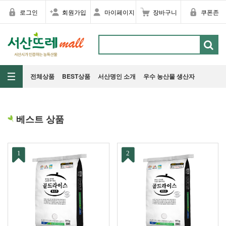
로그인
회원가입
마이페이지
장바구니
쿠폰존
전체상품
BEST상품
서산명인 소개
우수 농산물 생산자
베스트 상품
1
2