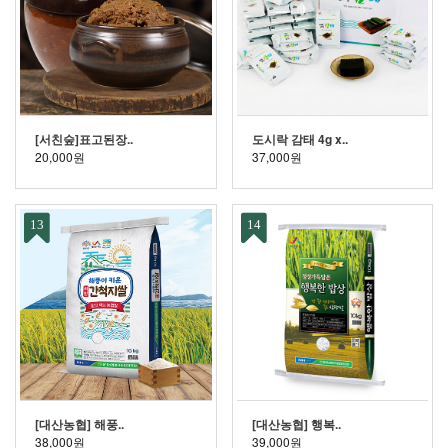
[서친숲]표고된장..
도시락 감태 4g x..
20,000원
37,000원
13
14
[대산농협] 해풍..
[대산농협] 행복..
38,000원
39,000원