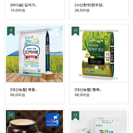
[바다숲] 입자가..
[서산한우]한우양..
10,000원
28,500원
9
10
[대산농협] 해풍..
[대산농협] 행복..
66,000원
68,000원
11
12