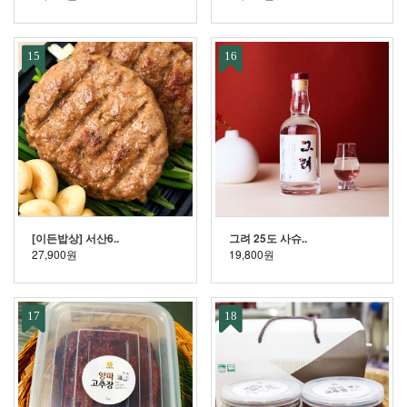
15
16
[이든밥상] 서산6..
그려 25도 사슈..
27,900원
19,800원
17
18