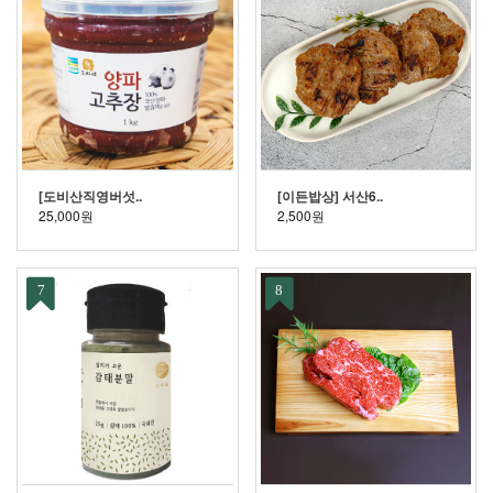
[도비산직영버섯..
[이든밥상] 서산6..
25,000원
2,500원
7
8