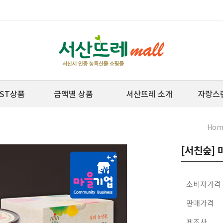
ST상품
금액별 상품
서산뜨레 소개
자랑스
Hom
[서친숲] 
소비자가격
판매가격
제조사