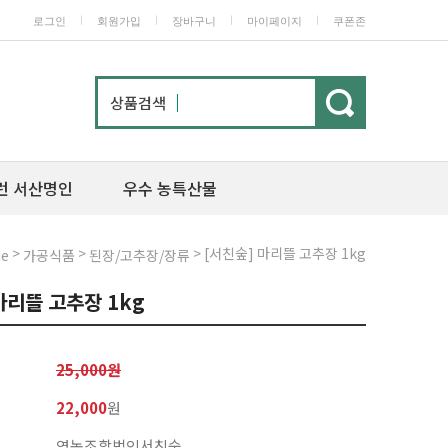
ㅣ
ㅣ
ㅣ
ㅣ
로그인
회원가입
장바구니
마이페이지
쿠폰존
상품검색
런 서산명인
우수 농특산물
>
>
> [서친숲] 마리뜰 고추장 1kg
e
가공식품
된장/고추장/장류
마리뜰 고추장 1kg
25,000원
22,000
원
영농조합법인서친숲