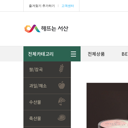
즐겨찾기 추가하기
ㅣ
고객센터
전체카테고리
전체상품
BE
쌀/잡곡
과일/채소
수산물
축산물