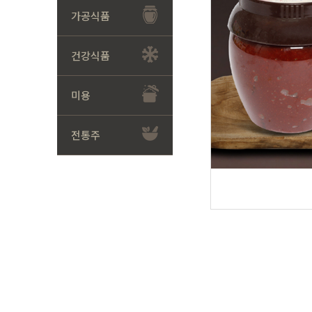
가공식품
건강식품
미용
전통주