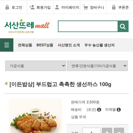
로그인
회원가입
마이페이지
장바구니
쿠폰존
전체상품
BEST상품
서산명인 소개
우수 농산물 생산자
[이든밥상] 부드럽고 촉촉한 생선까스 100g
판매가격
2,500
원
배송비
(조건)
지역별
상품 무게
수량