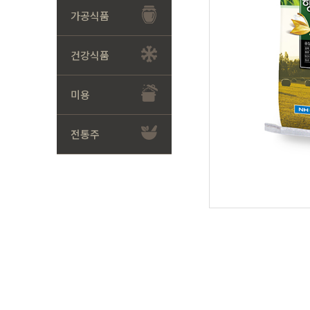
가공식품
건강식품
미용
전통주