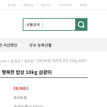
ㅣ
ㅣ
ㅣ
ㅣ
로그인
회원가입
장바구니
마이페이지
쿠폰존
상품검색
런 서산명인
우수 농특산물
>
>
> [대산농협] 행복한 밥상 10kg 삼광미
ome
쌀/잡곡
일반쌀
 행복한 밥상 10kg 삼광미
39,000
원
대산농협
국내산(충남 서산시)