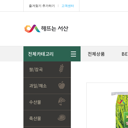
즐겨찾기 추가하기
ㅣ
고객센터
전체카테고리
전체상품
BE
쌀/잡곡
과일/채소
수산물
축산물