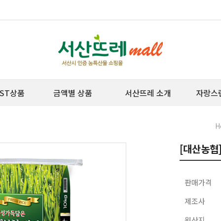
ST상품
금액별 상품
서산뜨레 소개
자랑스
H
[대산농협]
판매가격
제조사
원산지