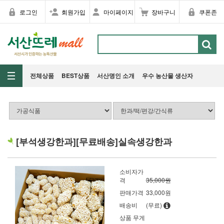
로그인
회원가입
마이페이지
장바구니
쿠폰존
전체상품
BEST상품
서산명인 소개
우수 농산물 생산자
[부석생강한과][무료배송]실속생강한과
소비자가
격
35,000원
판매가격
33,000
원
배송비
(무료)
상품 무게