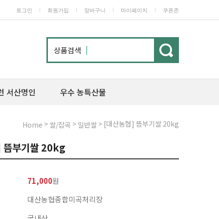
ㅣ
ㅣ
ㅣ
ㅣ
로그인
회원가입
장바구니
마이페이지
쿠폰존
상품검색
런 서산명인
우수 농특산물
>
>
> [대산농협] 뜸부기쌀 20kg
Home
쌀/잡곡
일반쌀
 뜸부기쌀 20kg
71,000
원
대산농협종합미곡처리장
국내산