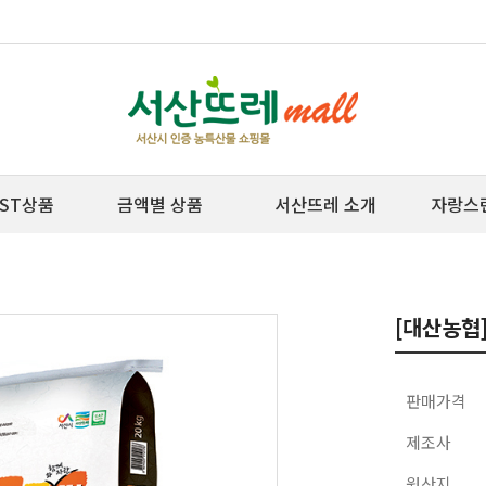
ST상품
금액별 상품
서산뜨레 소개
자랑스
[대산농협]
판매가격
제조사
원산지