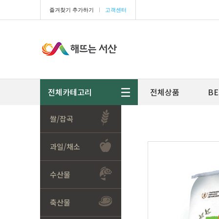
즐겨찾기 추가하기
ㅣ
고객센터
전체카테고리
전체상품
BE
쌀/잡곡
과일/채소
수산물
축산물