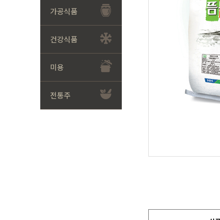
가공식품
건강식품
미용
전통주