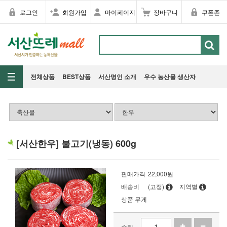
로그인
회원가입
마이페이지
장바구니
쿠폰존
전체상품
BEST상품
서산명인 소개
우수 농산물 생산자
[서산한우] 불고기(냉동) 600g
판매가격
22,000
원
배송비
(고정)
지역별
상품 무게
수량