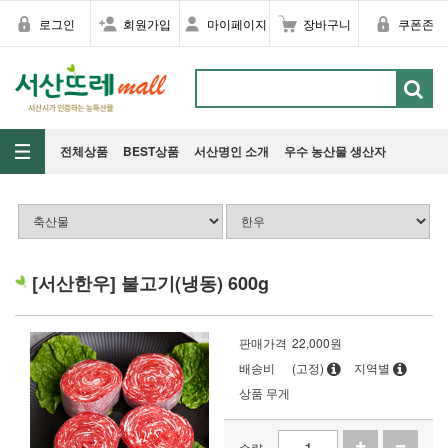
로그인
회원가입
마이페이지
장바구니
쿠폰존
전체상품
BEST상품
서산명인 소개
우수 농산물 생산자
[서산한우] 불고기(냉동) 600g
판매가격
22,000
원
배송비
(고정)
지역별
상품 무게
수량