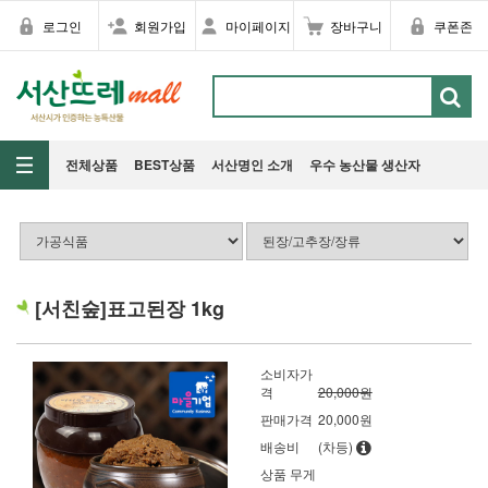
로그인
회원가입
마이페이지
장바구니
쿠폰존
전체상품
BEST상품
서산명인 소개
우수 농산물 생산자
[서친숲]표고된장 1kg
소비자가
격
20,000원
판매가격
20,000
원
배송비
(차등)
상품 무게